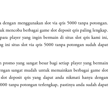
ya dengan menggunakan slot via qris 5000 tanpa potongan.
k mencoba berbagai game slot deposit qris paling lengkap.
ara player yang ingin bermain di situs slot qris kami ini,
g ini situs slot via qris 5000 tanpa potongan sudah dapat
 promo yang sangat besar bagi setiap player yang bermai
a dengan sangat mudah untuk memainkan berbagai game slot
e slot deposit qris yang dapat anda nikmati hanya dengan
 5000 tanpa potongan terlengkap, pastinya anda sudah dapat