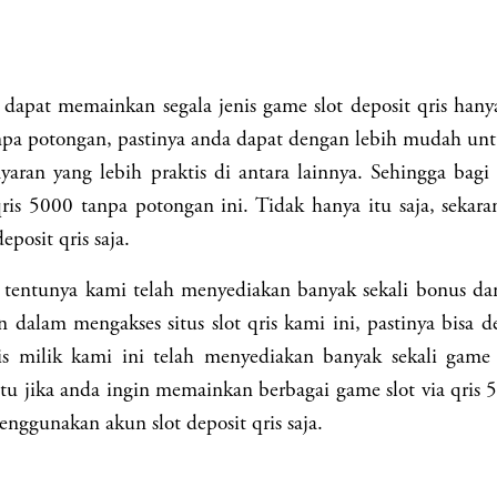
 dapat memainkan segala jenis game slot deposit qris han
pa potongan, pastinya anda dapat dengan lebih mudah untu
ran yang lebih praktis di antara lainnya. Sehingga bagi p
s 5000 tanpa potongan ini. Tidak hanya itu saja, sekaran
posit qris saja.
tentunya kami telah menyediakan banyak sekali bonus dan
n dalam mengakses situs slot qris kami ini, pastinya bis
 qris milik kami ini telah menyediakan banyak sekali gam
 itu jika anda ingin memainkan berbagai game slot via qris
nggunakan akun slot deposit qris saja.