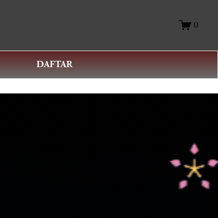
0
DAFTAR